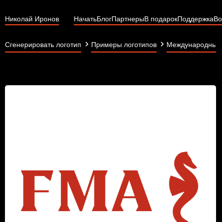
Николай Иронов
Начать
Блог
Партнеры
В подарок
Поддержка
Во
Сгенерировать логотип
Примеры логотипов
Международные 