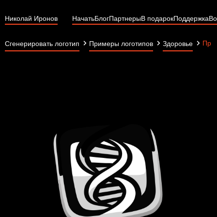
Николай Иронов
Начать
Блог
Партнеры
В подарок
Поддержка
Во
Про
Сгенерировать логотип
Примеры логотипов
Здоровье