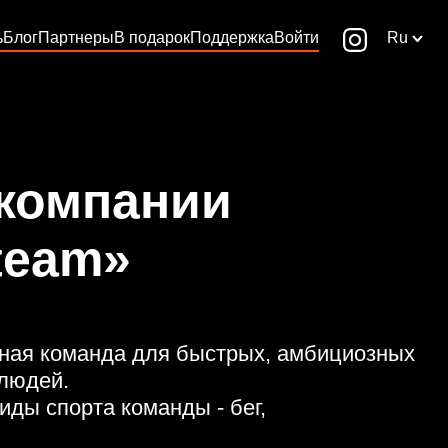
ь
Блог
Партнеры
В подарок
Поддержка
Войти
Ru
 компании
team»
ивная команда для быстрых, амбициозных
людей.
ды спорта команды - бег,