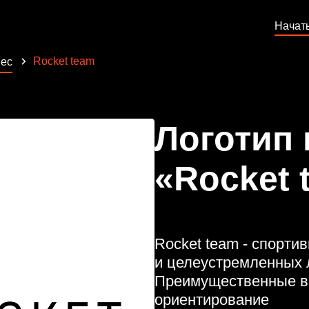
Начат
Rocket team
ес
Логотип
«Rocket 
Rocket team - спорт
и целеустремленных 
Преимущественные ви
ориентирование