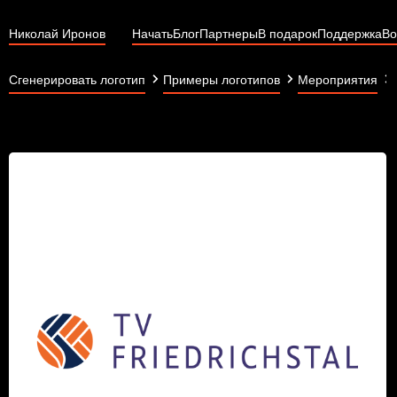
Николай Иронов
Начать
Блог
Партнеры
В подарок
Поддержка
Во
Сгенерировать логотип
Примеры логотипов
Мероприятия