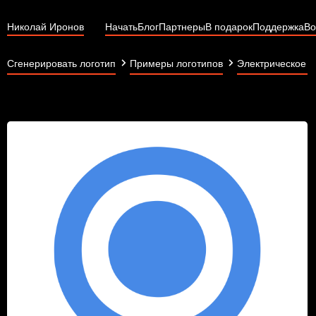
Николай Иронов
Начать
Блог
Партнеры
В подарок
Поддержка
Во
Сгенерировать логотип
Примеры логотипов
Электрическое 