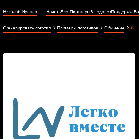
Николай Иронов
Начать
Блог
Партнеры
В подарок
Поддержка
Во
Лег
Сгенерировать логотип
Примеры логотипов
Обучение