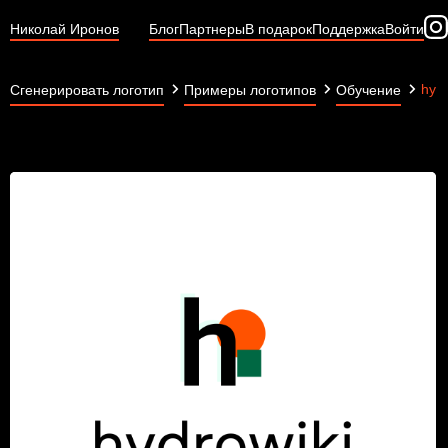
Николай Иронов
Блог
Партнеры
В подарок
Поддержка
Войти
hydr
Сгенерировать логотип
Примеры логотипов
Обучение