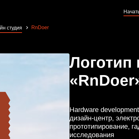
Начат
RnDoer
йн студия
Логотип
«RnDoer
Hardware development
дизайн-центр, элект
прототипирование, га
исследования