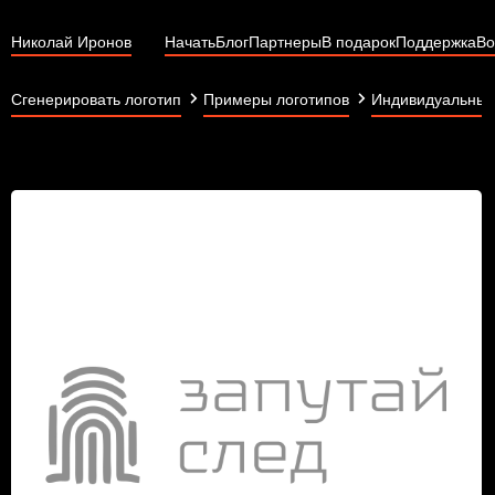
Николай Иронов
Начать
Блог
Партнеры
В подарок
Поддержка
Во
Сгенерировать логотип
Примеры логотипов
Индивидуальные