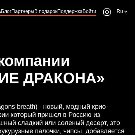
ь
Блог
Партнеры
В подарок
Поддержка
Войти
Ru
 компании
ИЕ ДРАКОНА»
gons breath) - новый, модный крио-
рии который пришел в Россию из
шный сладкий или соленый десерт, это
кукурузные палочки, чипсы, добавляется