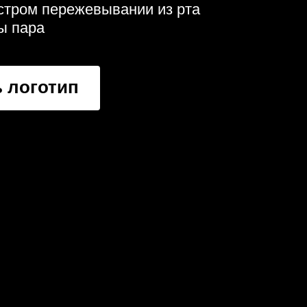
ыстром пережевывании из рта
ы пара
 логотип