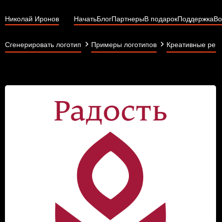
Николай Иронов
Начать
Блог
Партнеры
В подарок
Поддержка
Во
Сгенерировать логотип
Примеры логотипов
Креативные реш