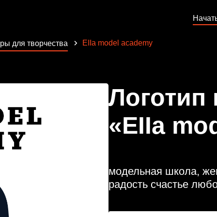
Начат
EIIa model academy
ры для творчества
Логотип
«EIIa mo
модельная школа, жен
радость счастье люб