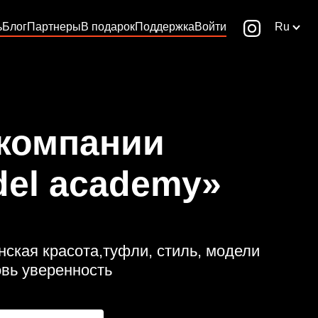
ь
Блог
Партнеры
В подарок
Поддержка
Войти
Ru
 компании
del academy»
ская красота,туфли, стиль, модели
овь уверенность