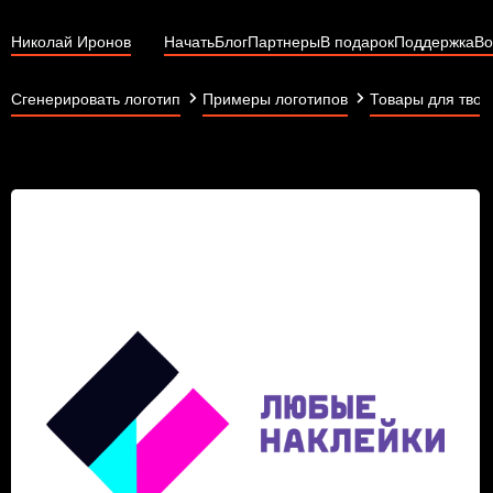
Николай Иронов
Начать
Блог
Партнеры
В подарок
Поддержка
Во
Сгенерировать логотип
Примеры логотипов
Товары для твор