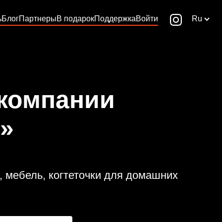
ь
Блог
Партнеры
В подарок
Поддержка
Войти
Ru
 компании
t»
 мебель, когтеточки для домашних