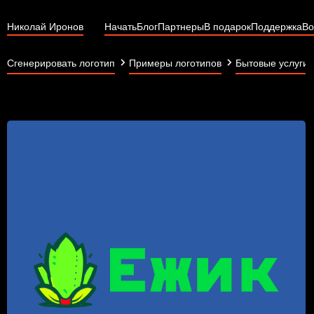
Николай Иронов
Начать
Блог
Партнеры
В подарок
Поддержка
Во
Сгенерировать логотип
Примеры логотипов
Бытовые услуги