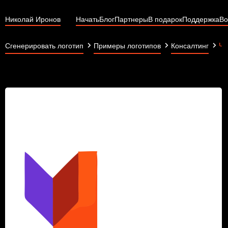
Николай Иронов
Начать
Блог
Партнеры
В подарок
Поддержка
Во
Чи
Сгенерировать логотип
Примеры логотипов
Консалтинг