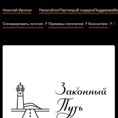
Николай Иронов
Начать
Блог
Партнеры
В подарок
Поддержка
Во
За
Сгенерировать логотип
Примеры логотипов
Консалтинг