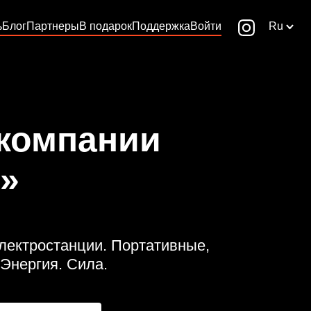
ь
Блог
Партнеры
В подарок
Поддержка
Войти
Ru
 компании
»
ектростанции. Портативные,
Энергия. Сила.