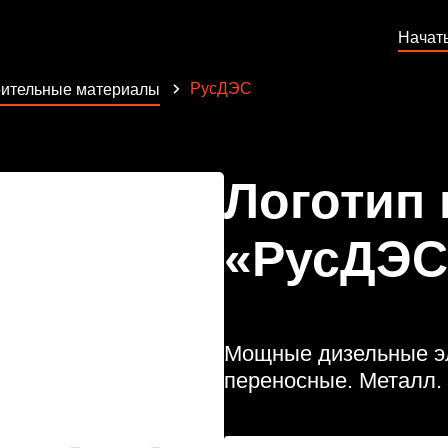
Начат
РусДЭС
ительные материалы
Логотип
«РусДЭС
Мощные дизельные эл
переносные. Металл. 