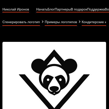
Николай Иронов
Начать
Блог
Партнеры
В подарок
Поддержка
Во
Сгенерировать логотип
Примеры логотипов
Кондитерские из