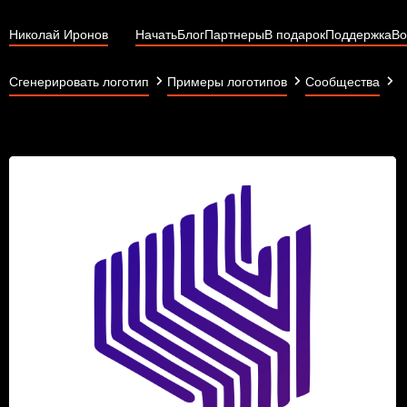
Николай Иронов
Начать
Блог
Партнеры
В подарок
Поддержка
Во
Р
Сгенерировать логотип
Примеры логотипов
Сообщества