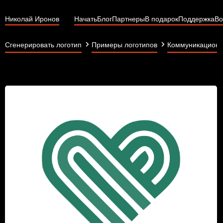
Николай Иронов
Начать
Блог
Партнеры
В подарок
Поддержка
Во
Сгенерировать логотип
Примеры логотипов
Коммуникационн