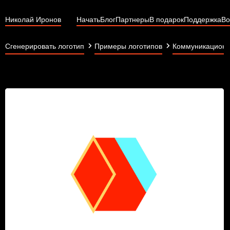
Николай Иронов
Начать
Блог
Партнеры
В подарок
Поддержка
Во
Сгенерировать логотип
Примеры логотипов
Коммуникационн