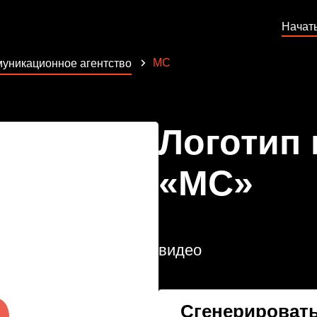
Начат
MC
уникационное агентство
Логотип
«MC»
видео
Сгенерировать