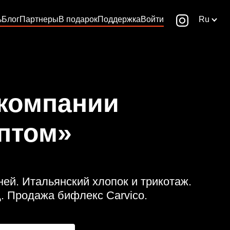
ь
Блог
Партнеры
В подарок
Поддержка
Войти
Ru
 компании
птом»
ей. Итальянский хлопок и трикотаж.
. Продажа бифлекс Carvico.