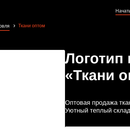
Начат
Ткани оптом
овля
Логотип
«Ткани о
Оптовая продажа ткан
Уютный теплый склад