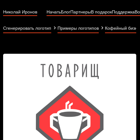
Николай Иронов
Начать
Блог
Партнеры
В подарок
Поддержка
Во
Сгенерировать логотип
Примеры логотипов
Кофейный бизне