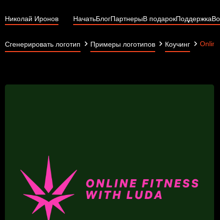
Николай Иронов
Начать
Блог
Партнеры
В подарок
Поддержка
Во
Online
Сгенерировать логотип
Примеры логотипов
Коучинг