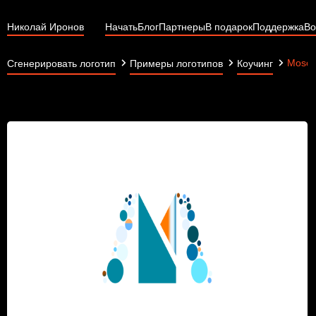
Николай Иронов
Начать
Блог
Партнеры
В подарок
Поддержка
Во
Mosco
Сгенерировать логотип
Примеры логотипов
Коучинг