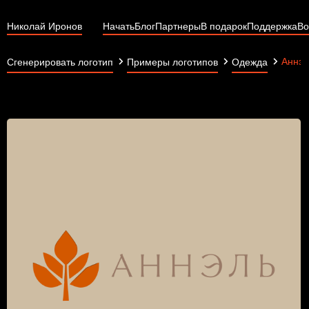
Николай Иронов
Начать
Блог
Партнеры
В подарок
Поддержка
Во
Аннэл
Сгенерировать логотип
Примеры логотипов
Одежда