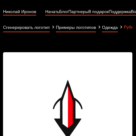
Николай Иронов
Начать
Блог
Партнеры
В подарок
Поддержка
Во
Рубе
Сгенерировать логотип
Примеры логотипов
Одежда