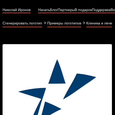
Николай Иронов
Начать
Блог
Партнеры
В подарок
Поддержка
Во
Сгенерировать логотип
Примеры логотипов
Клиника и лечен