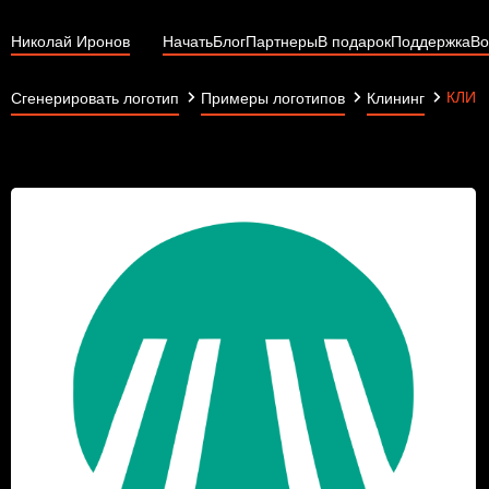
Николай Иронов
Начать
Блог
Партнеры
В подарок
Поддержка
Во
КЛИН
Сгенерировать логотип
Примеры логотипов
Клининг