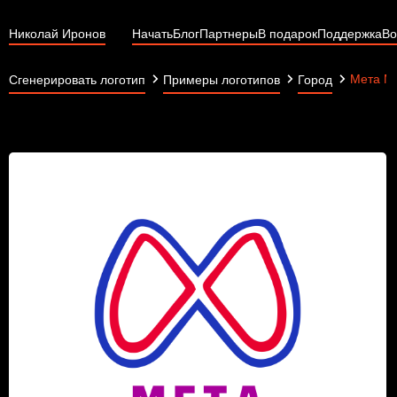
Николай Иронов
Начать
Блог
Партнеры
В подарок
Поддержка
Во
Мета М
Сгенерировать логотип
Примеры логотипов
Город