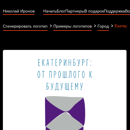
Николай Иронов
Начать
Блог
Партнеры
В подарок
Поддержка
Во
Екатери
Сгенерировать логотип
Примеры логотипов
Город