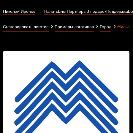
Николай Иронов
Начать
Блог
Партнеры
В подарок
Поддержка
Во
Милько
Сгенерировать логотип
Примеры логотипов
Город