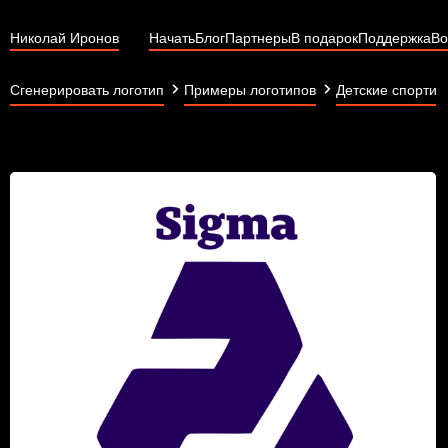
Николай Иронов
Начать
Блог
Партнеры
В подарок
Поддержка
Во
Сгенерировать логотип
Примеры логотипов
Детские спортив