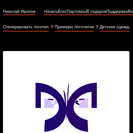
Николай Иронов
Начать
Блог
Партнеры
В подарок
Поддержка
Во
Сгенерировать логотип
Примеры логотипов
Детская одежда