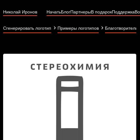
Николай Иронов
Начать
Блог
Партнеры
В подарок
Поддержка
Во
Сгенерировать логотип
Примеры логотипов
Благотворительн