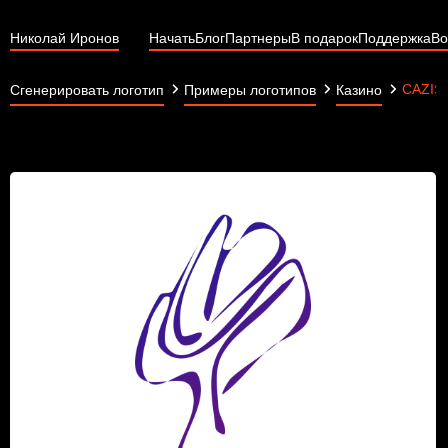
Николай Иронов
Начать
Блог
Партнеры
В подарок
Поддержка
Во
CAZIS
Сгенерировать логотип
Примеры логотипов
Казино