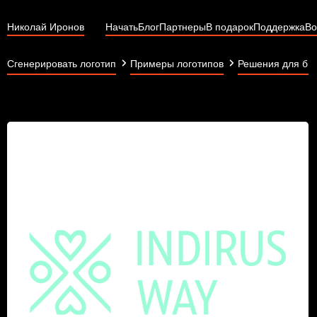
Николай Иронов
Начать
Блог
Партнеры
В подарок
Поддержка
Во
Сгенерировать логотип
Примеры логотипов
Решения для би