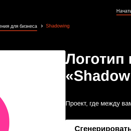
Начат
Shadowing
ния для бизнеса
Логотип
«Shadow
Проект, где между ва
Сгенерировать