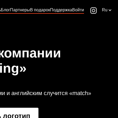
ь
Блог
Партнеры
В подарок
Поддержка
Войти
Ru
 компании
ing»
ми и английским случится «match»
 логотип