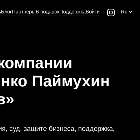
ь
Блог
Партнеры
В подарок
Поддержка
Войти
Ru
 компании
енко Паймухин
в»
, суд, защите бизнеса, поддержка,