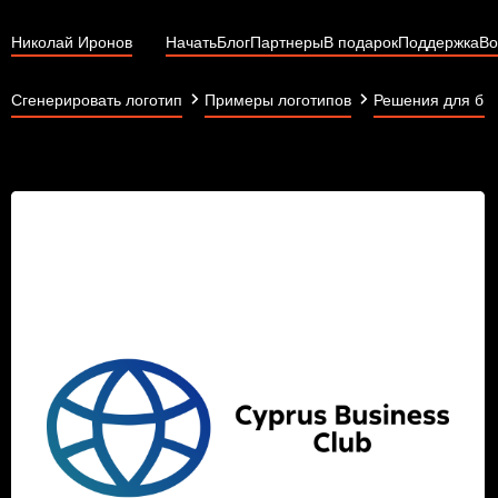
Николай Иронов
Начать
Блог
Партнеры
В подарок
Поддержка
Во
Сгенерировать логотип
Примеры логотипов
Решения для би