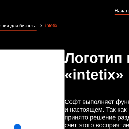
Начат
intetix
ния для бизнеса
Логотип
«intetix»
Софт выполняет функ
и настоящем. Так как
принято решение разд
счет этого восприят