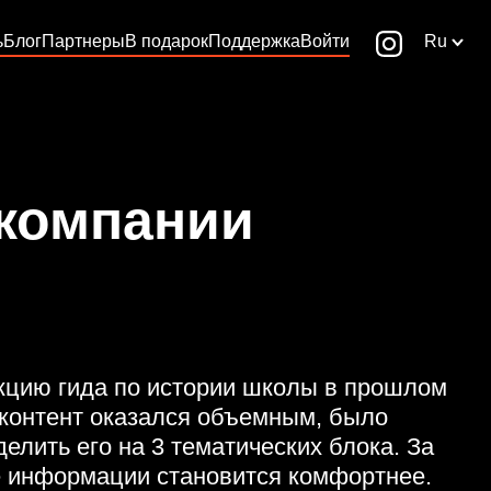
ь
Блог
Партнеры
В подарок
Поддержка
Войти
Ru
 компании
цию гида по истории школы в прошлом
 контент оказался объемным, было
елить его на 3 тематических блока. За
ие информации становится комфортнее.