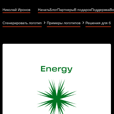
Николай Иронов
Начать
Блог
Партнеры
В подарок
Поддержка
Во
Сгенерировать логотип
Примеры логотипов
Решения для би