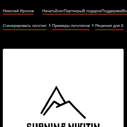
Николай Иронов
Начать
Блог
Партнеры
В подарок
Поддержка
Во
Сгенерировать логотип
Примеры логотипов
Решения для би