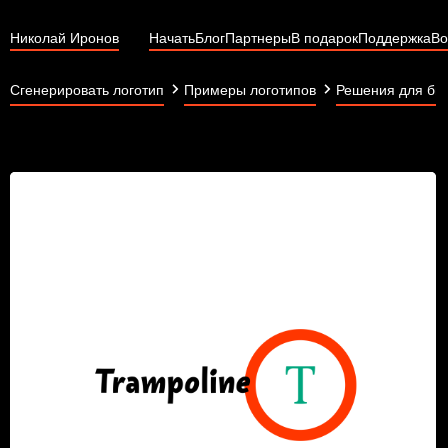
Николай Иронов
Начать
Блог
Партнеры
В подарок
Поддержка
Во
Сгенерировать логотип
Примеры логотипов
Решения для би