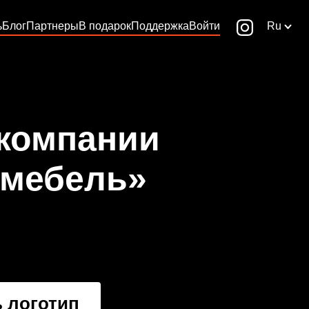
ь
Блог
Партнеры
В подарок
Поддержка
Войти
Ru
 компании
 мебель»
 логотип