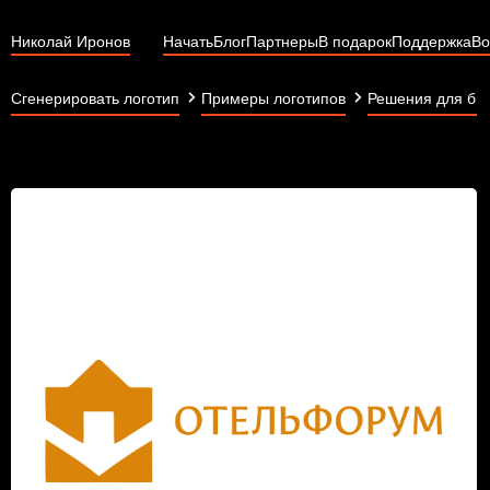
Николай Иронов
Начать
Блог
Партнеры
В подарок
Поддержка
Во
Сгенерировать логотип
Примеры логотипов
Решения для би