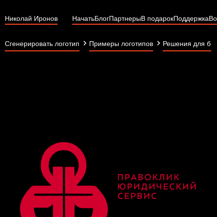
Николай Иронов
Начать
Блог
Партнеры
В подарок
Поддержка
Во
Сгенерировать логотип
Примеры логотипов
Решения для би