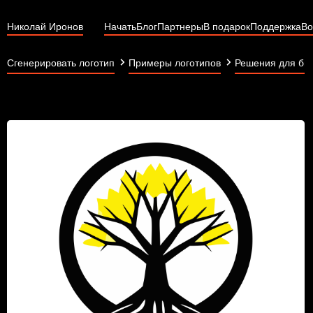
Николай Иронов
Начать
Блог
Партнеры
В подарок
Поддержка
Во
Сгенерировать логотип
Примеры логотипов
Решения для би